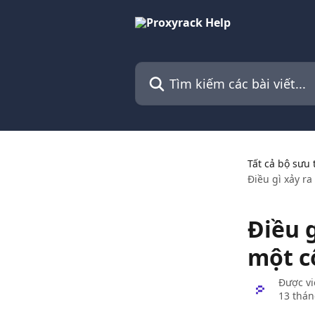
Bỏ qua đến nội dung chính
Tìm kiếm các bài viết...
Tất cả bộ sưu 
Điều gì xảy ra
Điều 
một c
Được vi
13 thán