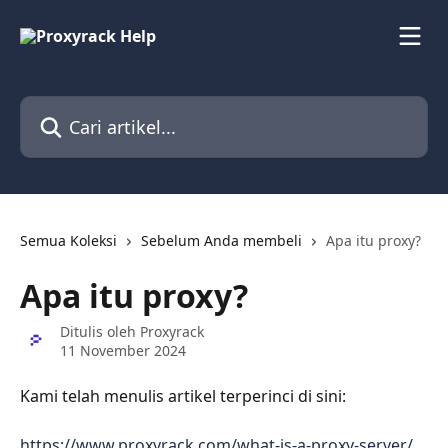
Lewati ke konten utama
Cari artikel...
Semua Koleksi
Sebelum Anda membeli
Apa itu proxy?
Apa itu proxy?
Ditulis oleh
Proxyrack
11 November 2024
Kami telah menulis artikel terperinci di sini:
https://www.proxyrack.com/what-is-a-proxy-server/