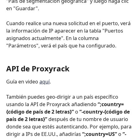
"País de segmentación geográfica" y luego haga clic 
en "Guardar".
Cuando realice una nueva solicitud en el puerto, verá 
la información de IP aparecer en la tabla "Puertos 
asignados actualmente". En la columna 
"Parámetros", verá el país que ha configurado.
API de Proxyrack
Guía en video 
aquí
.
También puedes geo-dirigir a un país específico 
usando la API de Proxyrack añadiendo 
“;country=
{código de país de 2 letras}”
 o 
“-country-{código de 
país de 2 letras}”
 después de tu nombre de usuario 
donde sea que estés autenticando. Por ejemplo, para 
dirigir a IPs de EE.UU., añadirías 
“;country=US”
 o 
“-