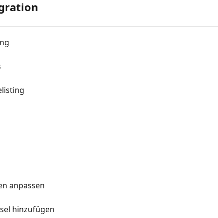
gration
ung
s
listing
gen anpassen
ssel hinzufügen