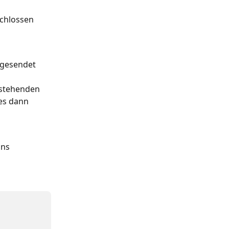
schlossen 
 gesendet 
estehenden 
es dann 
uns 